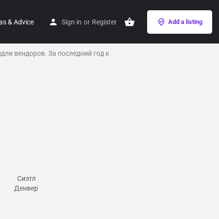
as & Advice
Sign in
or
Register
Add a listing
ли вендоров. За последний год к
Сиэтл
Денвер