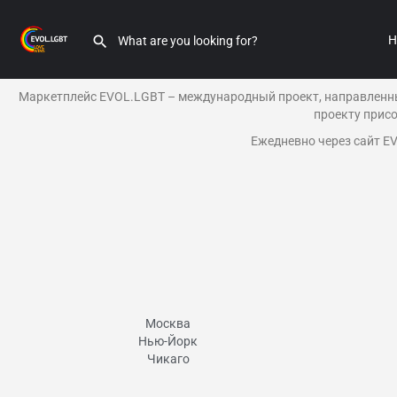
H
Маркетплейс
EVOL.LGBT
– международный проект, направленны
проекту прис
Ежедневно через сайт
EV
Москва
Нью-Йорк​
Чикаго