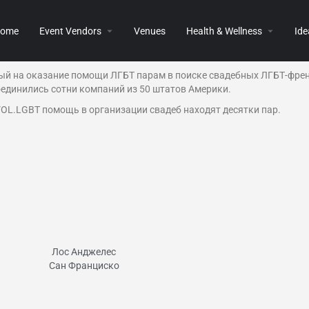
ome
Event Vendors
Venues
Health & Wellness
Ide
й на оказание помощи ЛГБТ парам в поиске свадебных ЛГБТ-френд
оединились сотни компаний из 50 штатов Америки.
OL.LGBT
помощь в организации свадеб находят десятки пар.
Лос Анджелес
Сан Франциско